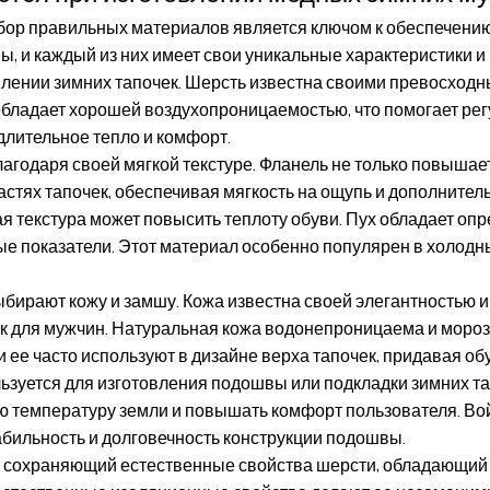
ор правильных материалов является ключом к обеспечению 
, и каждый из них имеет свои уникальные характеристики и
лении зимних тапочек. Шерсть известна своими превосход
 обладает хорошей воздухопроницаемостью, что помогает ре
длительное тепло и комфорт.
годаря своей мягкой текстуре. Фланель не только повышает
частях тапочек, обеспечивая мягкость на ощупь и дополните
кая текстура может повысить теплоту обуви. Пух обладает 
 показатели. Этот материал особенно популярен в холодные
бирают кожу и замшу. Кожа известна своей элегантностью и 
 для мужчин. Натуральная кожа водонепроницаема и морозо
и ее часто используют в дизайне верха тапочек, придавая об
льзуется для изготовления подошвы или подкладки зимних т
ю температуру земли и повышать комфорт пользователя. Во
абильность и долговечность конструкции подошвы.
, сохраняющий естественные свойства шерсти, обладающий 