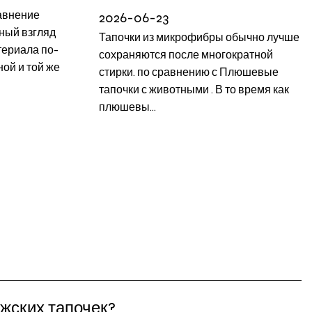
авнение
2026-06-23
ный взгляд
Тапочки из микрофибры обычно лучше
териала по-
сохраняются после многократной
ой и той же
стирки. по сравнению с Плюшевые
тапочки с животными . В то время как
плюшевы...
жских тапочек?