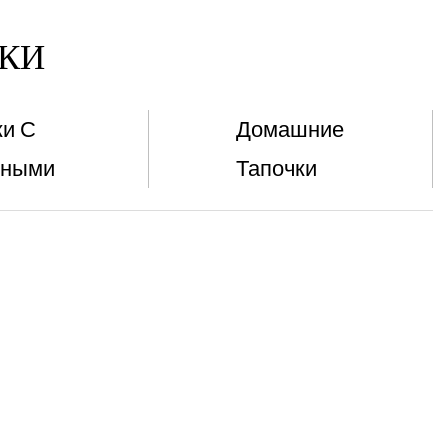
КИ
ки С
Домашние
тными
Тапочки