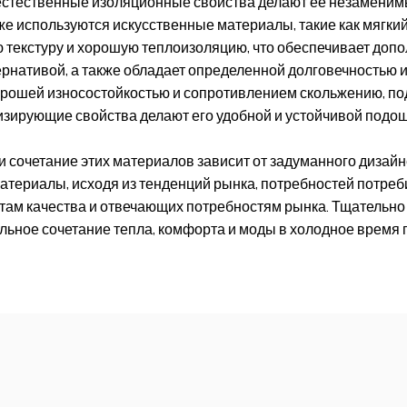
ее естественные изоляционные свойства делают ее незамени
е используются искусственные материалы, такие как мягкий
ю текстуру и хорошую теплоизоляцию, что обеспечивает доп
ернативой, а также обладает определенной долговечностью
орошей износостойкостью и сопротивлением скольжению, под
изирующие свойства делают его удобной и устойчивой подо
 сочетание этих материалов зависит от задуманного дизайн
ериалы, исходя из тенденций рынка, потребностей потреби
там качества и отвечающих потребностям рынка. Тщательно
льное сочетание тепла, комфорта и моды в холодное время г