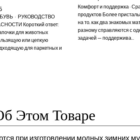
Комфорт и поддержка · Ср
5
продуктов Более присталь
БУВЬ · РУКОВОДСТВО
на то, как два знакомых ма
НОСТИ Короткий ответ:
разному справляются с одн
тапочки для животных
задачей — поддержива...
ользящую или цепкую
дходящую для паркетных и
Об Этом Товаре
ются при изготовлении модных зимних му