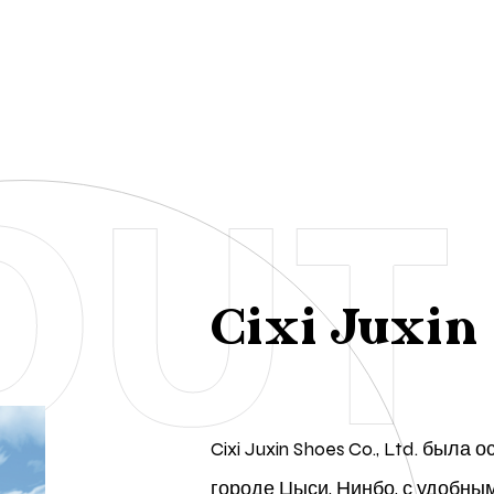
Cixi Juxin 
Cixi Juxin Shoes Co., Ltd. была
городе Цыси, Нинбо, с удобны