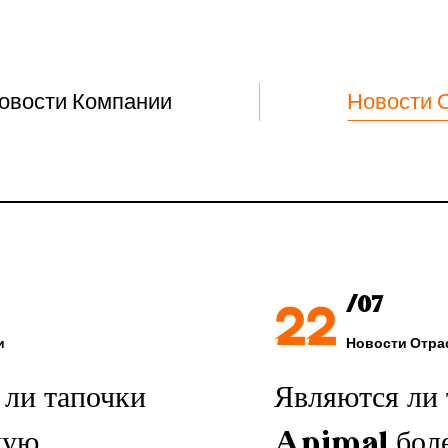
овости Компании
Новости 
22
/07
и
Новости Отра
 ли тапочки
Являются ли 
шую
Animal бол