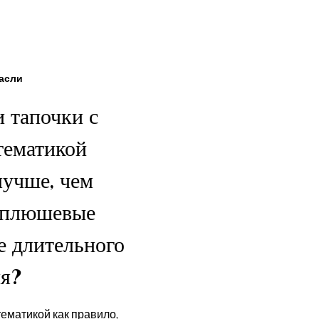
асли
 тапочки с
тематикой
лучше, чем
 плюшевые
е длительного
ия?
ематикой как правило,