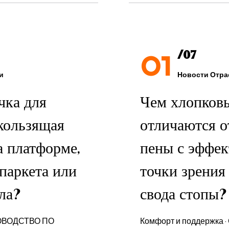
01
/07
и
Новости Отра
чка для
Чем хлопков
кользящая
отличаются о
а платформе,
пены с эффек
 паркета или
точки зрения
ла?
свода стопы?
ОВОДСТВО ПО
Комфорт и поддержка ·