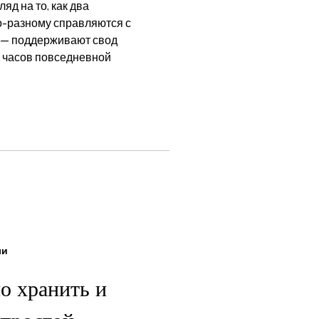
яд на то, как два
о-разному справляются с
й — поддерживают свод
х часов повседневной
ли
о хранить и