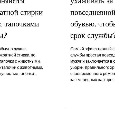
аняются
ухаживать за
атной стирки
повседневно
с тапочками
обувью, чтоб
ы?
срок службы
обычно лучше
Самый эффективный сп
кратной стирки. по
службы простая повсед
апочки с животными .
мужчин заключается в 
 тапочки с животными,
уборки, правильного х
пушистые тапочки...
своевременного ремон
качественных пар прост