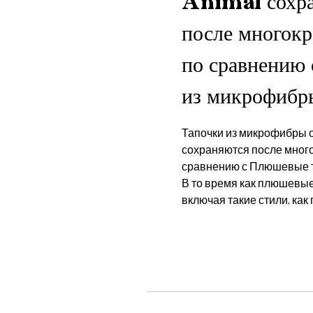
Animal сохр
после многокр
по сравнению 
из микрофибр
Тапочки из микрофибры 
сохраняются после много
сравнению с Плюшевые т
В то время как плюшевые
включая такие стили, как 