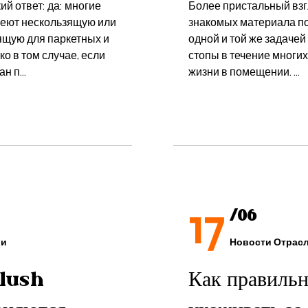
 ответ: да: многие
Более пристальный взгл
меют нескользящую или
знакомых материала п
ящую для паркетных и
одной и той же задаче
ко в том случае, если
стопы в течение многи
 п...
жизни в помещении. ...
17
/06
ли
Новости Отрас
Plush
Как правильн