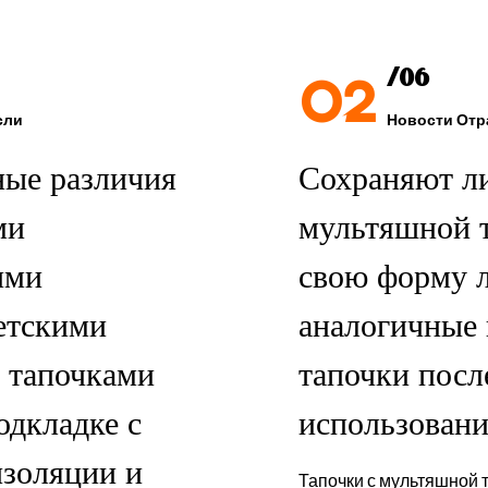
02
/06
сли
Новости Отр
ные различия
Сохраняют ли
ми
мультяшной 
ими
свою форму 
етскими
аналогичные
 тапочками
тапочки посл
одкладке с
использован
изоляции и
Тапочки с мультяшной т