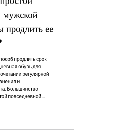
 простой
й мужской
ы продлить ее
?
особ продлить срок
невная обувь для
сочетании регулярной
ранения и
та. Большинство
ой повседневной ...