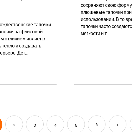
сохраняют свою форму
плюшевые тапочки при
использовании. В то в
рождественские тапочки
тапочки часто создают
апочки на флисовой
мягкости и т...
ым отличием является
 тепло и создавать
рьере. Дет...
2
3
4
5
6
›