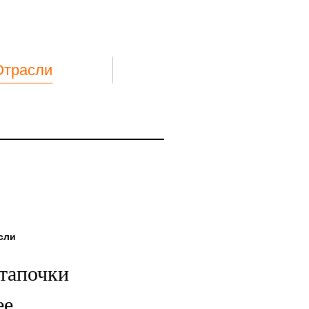
Отрасли
сли
тапочки
ее