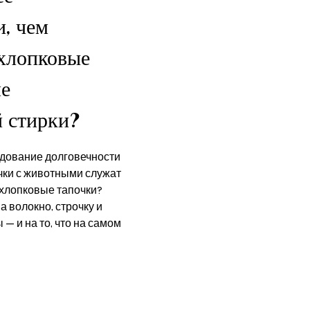
, чем
хлопковые
ле
 стирки?
дование долговечности
чки с животными служат
хлопковые тапочки?
 волокно, строчку и
— и на то, что на самом