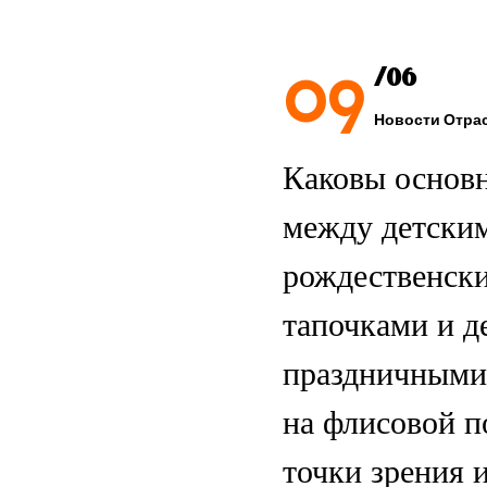
09
/06
Новости Отра
Каковы основ
между детски
рождественск
тапочками и д
праздничными
на флисовой п
точки зрения 