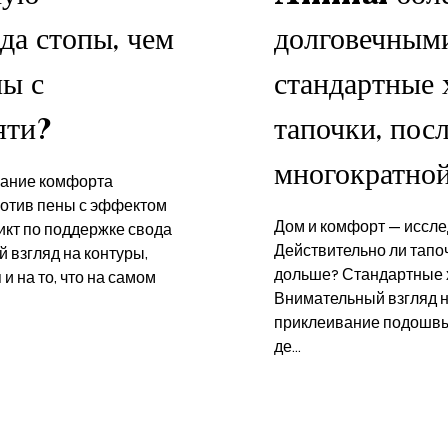
да стопы, чем
долговечными
ны с
стандартные 
яти?
тапочки, пос
многократной
вание комфорта
ротив пены с эффектом
Дом и комфорт — иссле
икт по поддержке свода
Действительно ли тапо
 взгляд на контуры,
дольше? Стандартные 
 на то, что на самом
Внимательный взгляд на
приклеивание подошвы 
де...